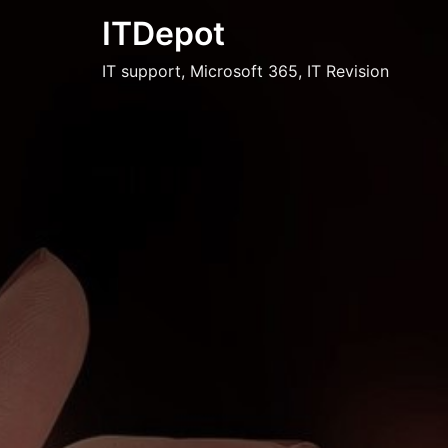
Skip
ITDepot
to
content
IT support, Microsoft 365, IT Revision