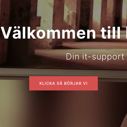
kommen till ITD
Din it-support
KLICKA SÅ BÖRJAR VI